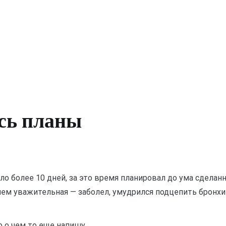
сь планы
 более 10 дней, за это время планировал до ума сделанн
 чем уважительная — заболел, умудрился подцепить бронх
но о чем то еще напишу.