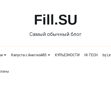
Fill.SU
Самый обычный блог
ки
Капуста с Анюткой85
КУРЬЕЗНОСТИ
HI-TECH
by Li
планы