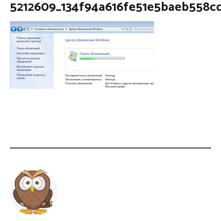
5212609_134f94a616fe51e5baeb558