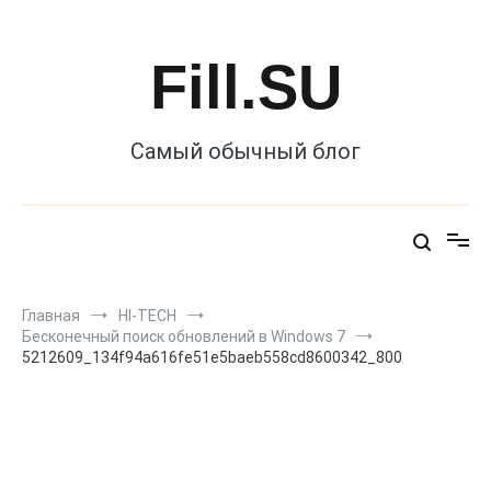
Перейти
к
содержимому
Fill.SU
Самый обычный блог
Главная
HI-TECH
Бесконечный поиск обновлений в Windows 7
5212609_134f94a616fe51e5baeb558cd8600342_800