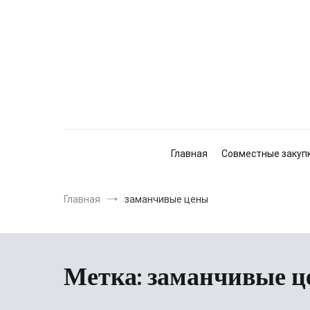
Перейти
к
содержимому
Главная
Совместные закуп
Главная
заманчивые цены
Метка:
заманчивые 