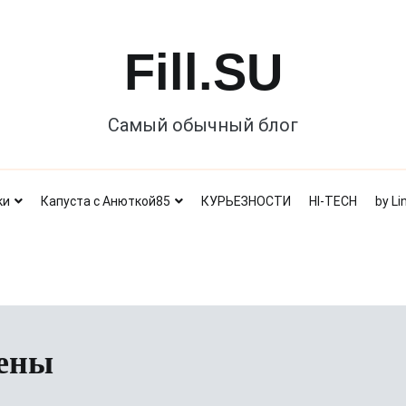
Fill.SU
Самый обычный блог
ки
Капуста с Анюткой85
КУРЬЕЗНОСТИ
HI-TECH
by Li
цены