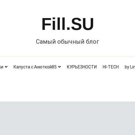
Fill.SU
Самый обычный блог
ки
Капуста с Анюткой85
КУРЬЕЗНОСТИ
HI-TECH
by Li