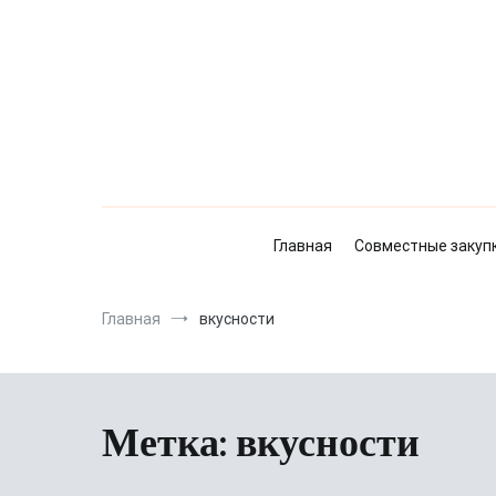
Перейти
к
содержимому
Главная
Совместные закуп
Главная
вкусности
Метка:
вкусности