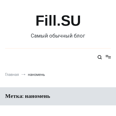
Перейти
к
содержимому
Fill.SU
Самый обычный блог
Главная
наномень
Метка:
наномень