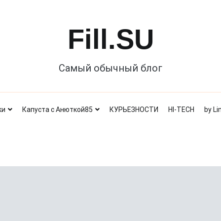
Fill.SU
Самый обычный блог
ки
Капуста с Анюткой85
КУРЬЕЗНОСТИ
HI-TECH
by Li