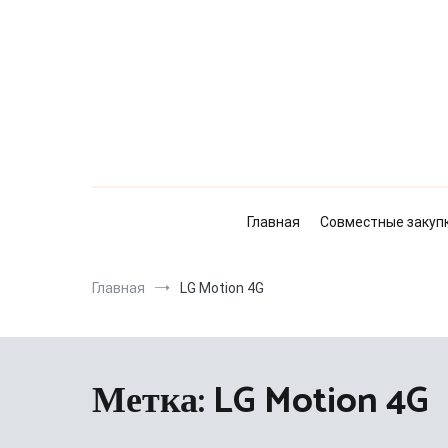
Перейти
к
содержимому
Главная
Совместные закуп
Главная
LG Motion 4G
Метка:
LG Motion 4G