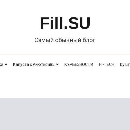
Fill.SU
Самый обычный блог
ки
Капуста с Анюткой85
КУРЬЕЗНОСТИ
HI-TECH
by Li