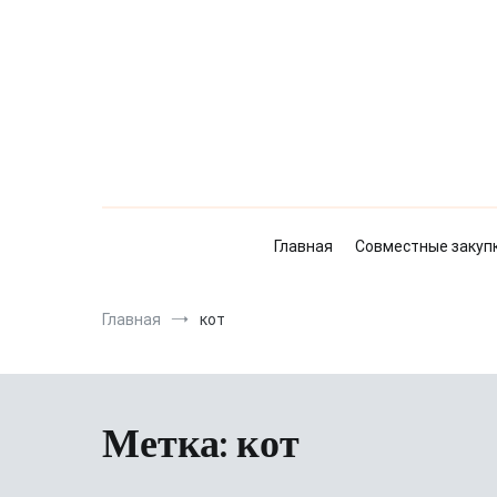
Перейти
к
содержимому
Главная
Совместные закуп
Главная
кот
Метка:
кот