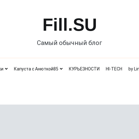
Fill.SU
Самый обычный блог
ки
Капуста с Анюткой85
КУРЬЕЗНОСТИ
HI-TECH
by Li