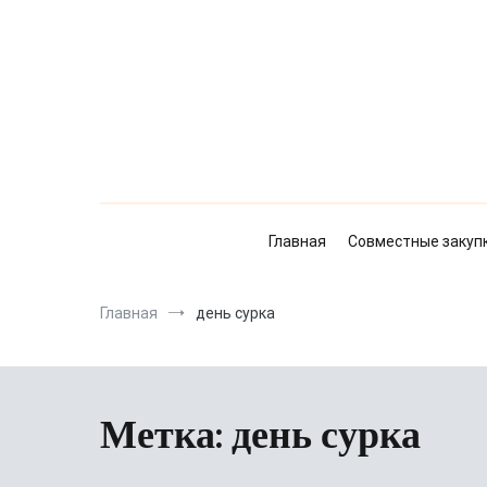
Перейти
к
содержимому
Главная
Совместные закуп
Главная
день сурка
Метка:
день сурка