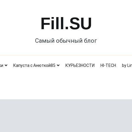
Fill.SU
Самый обычный блог
ки
Капуста с Анюткой85
КУРЬЕЗНОСТИ
HI-TECH
by Li