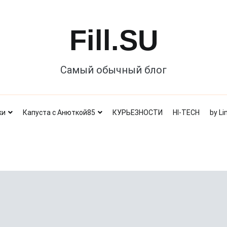
Fill.SU
Самый обычный блог
ки
Капуста с Анюткой85
КУРЬЕЗНОСТИ
HI-TECH
by Li