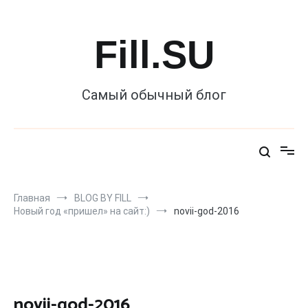
Перейти
к
содержимому
Fill.SU
Самый обычный блог
Главная
BLOG BY FILL
Новый год «пришел» на сайт:)
novii-god-2016
novii-god-2016