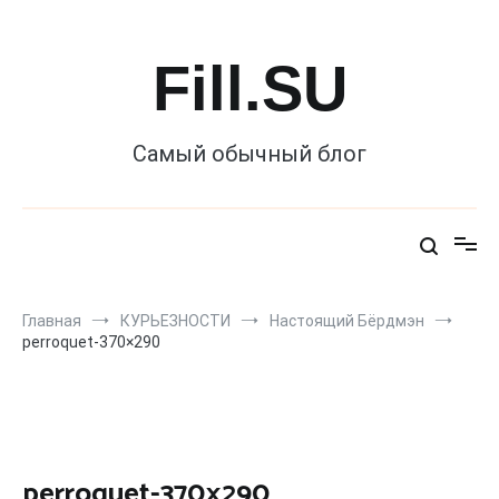
Перейти
к
содержимому
Fill.SU
Самый обычный блог
Главная
КУРЬЕЗНОСТИ
Настоящий Бёрдмэн
perroquet-370×290
perroquet-370×290