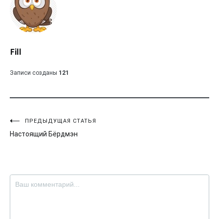
Fill
Записи созданы
121
Навигация
ПРЕДЫДУЩАЯ СТАТЬЯ
Настоящий Бёрдмэн
по
записям