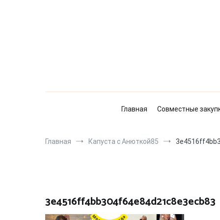
Перейти
к
содержимому
Главная
Совместные закуп
Главная
Капуста с Анюткой85
3e4516ff4bb
3e4516ff4bb304f64e84d21c8e3ecb83