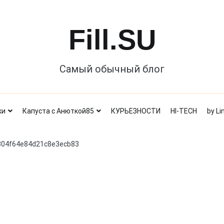
Fill.SU
Самый обычный блог
ки
Капуста с Анюткой85
КУРЬЕЗНОСТИ
HI-TECH
by Li
304f64e84d21c8e3ecb83